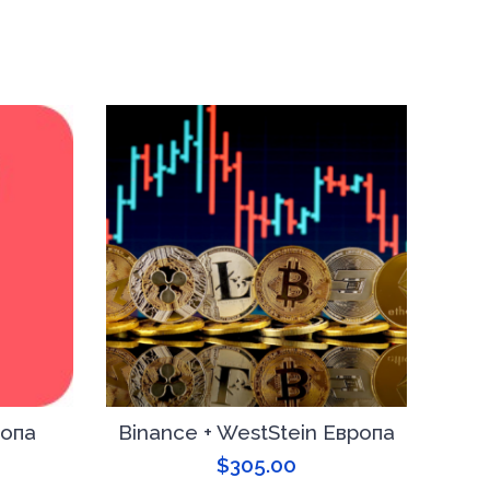
ропа
Binance + WestStein Европа
P
$
305.00