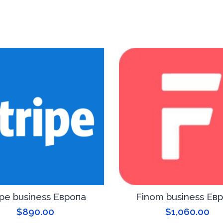
ipe business Европа
Finom business Ев
$
890.00
$
1,060.00