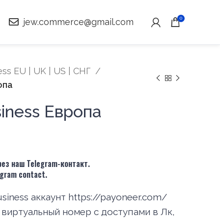
0
jew.commerce@gmail.com
ss EU | UK | US | СНГ
опа
iness Европа
ез наш Telegram-контакт.
legram contact.
iness аккаунт https://payoneer.com/
 виртуальный номер с доступами в Лк,