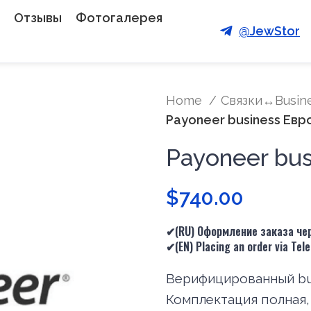
Отзывы
Фотогалерея
@JewStor
Home
Связки↔Busine
Payoneer business Евр
Payoneer bus
$
740.00
✔(RU) Оформление заказа чер
✔(
EN
) Placing an order via Te
Верифицированный bus
Комплектация полная,