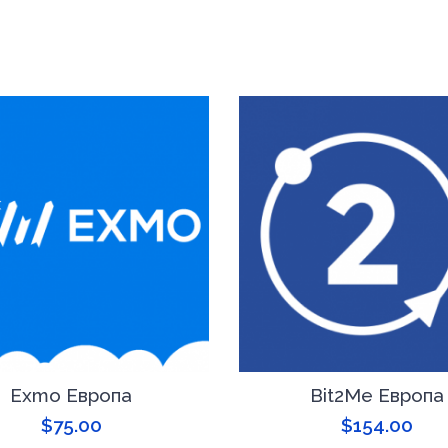
Exmo Европа
Bit2Me Европа
$
75.00
$
154.00