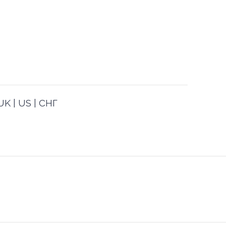
K | US | СНГ