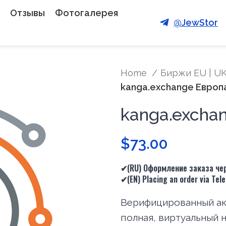
Отзывы
Фотогалерея
@JewStor
Home
Биржи EU | UK
kanga.exchange Европ
kanga.excha
$
73.00
✔(RU) Оформление заказа чер
✔(
EN
) Placing an order via Te
Верифицированный акк
полная, виртуальный 