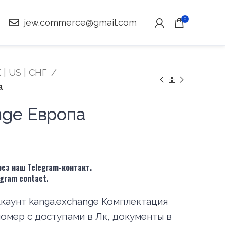
0
jew.commerce@gmail.com
 | US | СНГ
а
nge Европа
ез наш Telegram-контакт.
legram contact.
аунт kanga.exchange Комплектация
номер с доступами в Лк, документы в