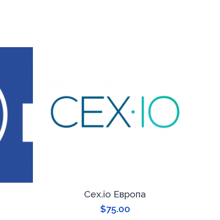
Cex.io Европа
$
75.00