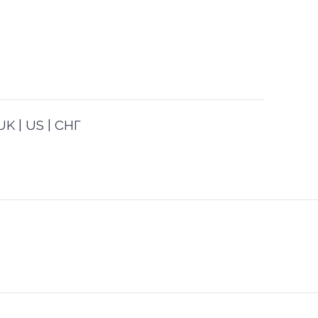
K | US | СНГ