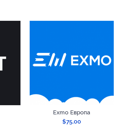
Exmo Европа
$
75.00