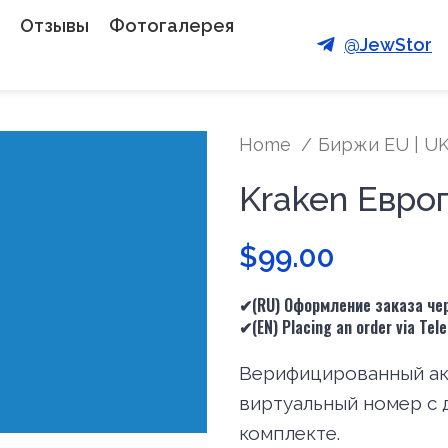
Отзывы
Фотогалерея
@JewStor
Home
Биржи EU | UK
Kraken Евро
$
99.00
✔(RU) Оформление заказа чер
✔(
EN
) Placing an order via Te
Верифицированный акк
виртуальный номер с 
комплекте.