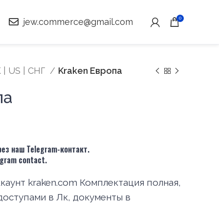
0
jew.commerce@gmail.com
 | US | СНГ
Kraken Европа
па
ез наш Telegram-контакт.
legram contact.
аунт kraken.com Комплектация полная,
доступами в Лк, документы в