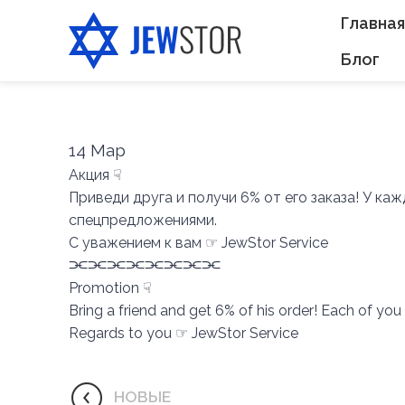
Главная
Блог
14
Мар
Акция ☟
Приведи друга и получи 6% от его заказа! У к
спецпредложениями.
С уважением к вам ☞ JewStor Service
⫘⫘⫘⫘⫘⫘⫘⫘
Promotion ☟
Bring a friend and get 6% of his order! Each of y
Regards to you ☞ JewStor Service
НОВЫЕ